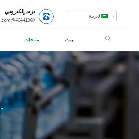
بريد إلكتروني
العربية
l.com
46441360@qq.com
بيت
منتجات
بي