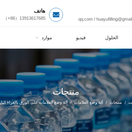
هاتف
13913617685（86+）
/
huayufilling@gmai
الحلول
فيديو
موارد
م
منتجات
ت
/
منتجات
/
آلة وضع العلامات
/
آلة وضع العلامات على الورق بالغراء البار