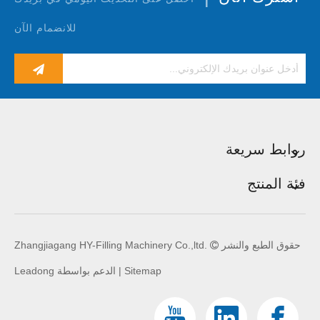
للانضمام الآن
روابط سريعة
فئة المنتج
حقوق الطبع والنشر
Zhangjiagang HY-Filling Machinery Co.,ltd.

Sitemap
| الدعم بواسطة
Leadong