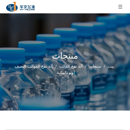
منتجات
بيت
/
منتجات
/
آلة نفخ القالب
/
آلة نفخ القوالب النصف
أوتوماتيكية