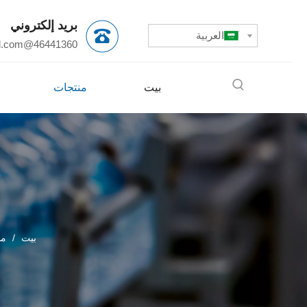
بريد إلكتروني
العربية
l.com
46441360@qq.com
بيت
منتجات
بيت
/
من