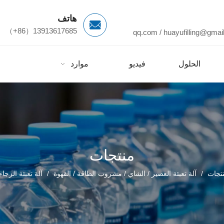
هاتف
13913617685（86+）
/
huayufilling@gmai
الحلول
فيديو
موارد
م
منتجات
تجات
/
آلة تعبئة العصير / الشاي / مشروب الطاقة / القهوة
/
آلة تعبئة الزجاجا