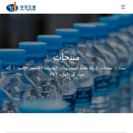
منتجات
بيت
/
منتجات
/
آلة تعبئة المشروبات الكحولية / الخمور / النبيذ
/
آلة
تعبئة الزجاجات PET