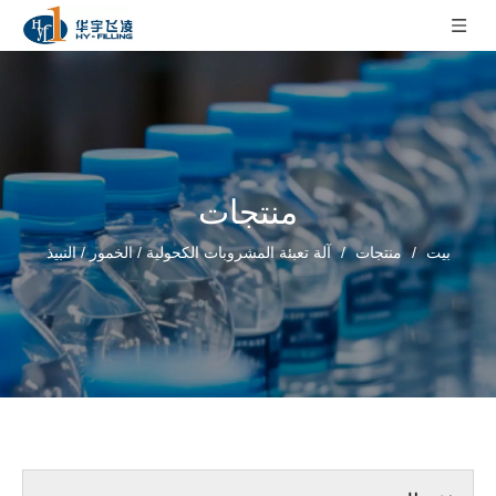
منتجات
بيت
/
منتجات
/
آلة تعبئة المشروبات الكحولية / الخمور / النبيذ