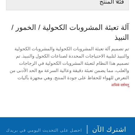
فئة المنتج
آلة تعبئة المشروبات الكحولية / الخمور /
النبيذ
تم تصميم آلة تعبئة المشروبات الكحولية والمشروبات الكحولية
والنبيذ لتلبية الاحتياجات المحددة لصناعات الكحول والنبيذ. تم
تصميم هذا النظام لتعبئة المشروبات الكحولية في الزجاجات
والعلب، مما يضمن تعبئة دقيقة وعالية السرعة مع الحد الأدنى من
التعرض للهواء للحفاظ على جودة المنتج. وهي مجهزة بآليات
مضادة للرغوة والتحكم في درجة الحرارة لضمان أن عملية التعبئة
अधिकं दर्शयतु
لا تؤثر على طعم أو قوة المشروب. هذه الآلة مثالية لمصانع التقطير
ومصانع النبيذ ومصنعي المشروبات الكحولية الذين يحتاجون إلى
الدقة والكفاءة في خطوط التعبئة والتغليف الخاصة بهم.
|
اشترك الآن
احصل على التحديث اليومي في بريدك