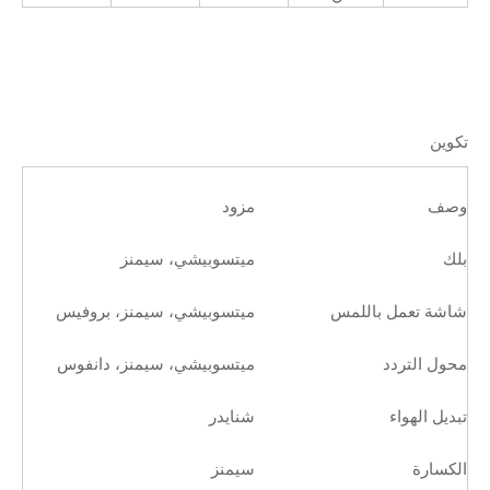
تكوين
وصف
مزود
بلك
ميتسوبيشي، سيمنز
شاشة تعمل باللمس
ميتسوبيشي، سيمنز، بروفيس
محول التردد
ميتسوبيشي، سيمنز، دانفوس
تبديل الهواء
شنايدر
الكسارة
سيمنز