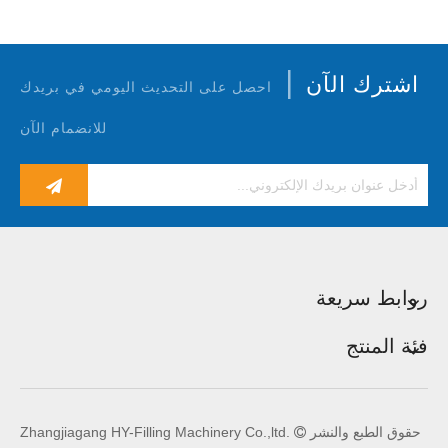
|
اشترك الآن
احصل على التحديث اليومي في بريدك
للانضمام الآن
روابط سريعة
فئة المنتج
حقوق الطبع والنشر
Zhangjiagang HY-Filling Machinery Co.,ltd.
