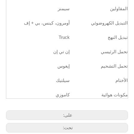
المقاولين
سيمنز
التبديل الكهروضوئي
أومرون، كينس، بي + إف
تبديل النهج
Truck
تحمل الرئيسي
إن تي إن
تحمل التشحيم
إيغوس
الأختام
سيلتيك
مكونات هوائية
كاموزي
على:
تحت: