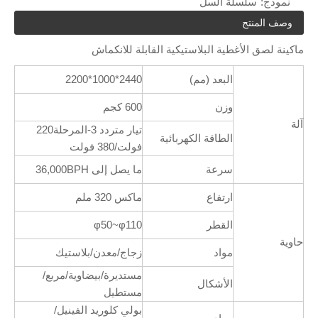
نموذج:
سلسلة السل
وصف المنتج
ماكينة لصق الأغطية البلاستيكية القابلة للانكماش
البعد (مم)
2440*1000*2200
وزن
600 كجم
آلة
تيار متردد 3-المرحلة220
الطاقة الكهربائية
فولت/380 فولت
سرعة
ما يصل إلى 36,000BPH
ارتفاع
ماكس 320 ملم
القطر
φ50~φ110
حاوية
مواد
زجاج/معدن/بلاستيك
مستديرة/بيضاوية/مربع/
الأشكال
مستطيل
بولي كلوريد الفينيل/